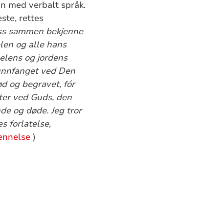
nn med verbalt språk.
ste, rettes
ss sammen bekjenne
elen og alle hans
melens og jordens
 unnfanget ved Den
ød og begravet, fór
tter ved Guds, den
de og døde. Jeg tror
s forlatelse,
jennelse
)