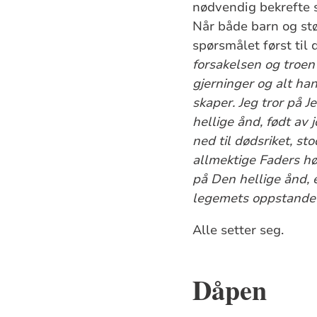
nødvendig bekrefte s
Når både barn og stø
spørsmålet først til d
forsakelsen og troen
gjerninger og alt ha
skaper. Jeg tror på 
hellige ånd, født av 
ned til dødsriket, st
allmektige Faders hø
på Den hellige ånd, e
legemets oppstandel
Alle setter seg.
Dåpen