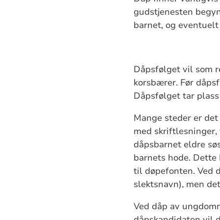
gudstjenesten begynn
barnet, og eventuelt
Dåpsfølget vil som r
korsbærer. Før dåps
Dåpsfølget tar plass 
Mange steder er det 
med skriftlesninger,
dåpsbarnet eldre sø
barnets hode. Dette 
til døpefonten. Ved
slektsnavn), men det
Ved dåp av ungdomme
dåpskandidaten vil da