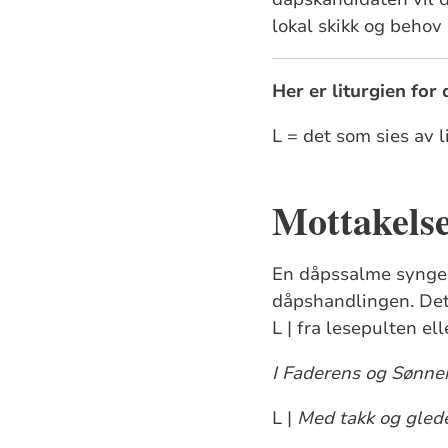
lokal skikk og behov i
Her er liturgien for
L = det som sies av 
Mottakelse
En dåpssalme synges 
dåpshandlingen. Det 
L | fra lesepulten el
I Faderens og Sønne
L |
Med takk og glede