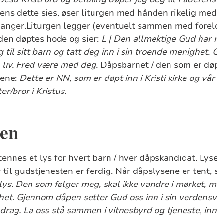
ens dette sies, øser liturgen med hånden rikelig med
ganger.Liturgen legger (eventuelt sammen med foreld
den døptes hode og sier:
L | Den allmektige Gud har n
g til sitt barn og tatt deg inn i sin troende menighet
e liv. Fred være med deg.
Dåpsbarnet / den som er døp
ene:
Dette er NN, som er døpt inn i Kristi kirke og vå
er/bror i Kristus.
pen
tennes et lys for hvert barn / hver dåpskandidat. Lys
til gudstjenesten er ferdig. Når dåpslysene er tent, s
 lys. Den som følger meg, skal ikke vandre i mørket, me
et. Gjennom dåpen setter Gud oss inn i sin verdensvid
ppdrag. La oss stå sammen i vitnesbyrd og tjeneste, i