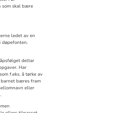
en som skal bære
jerne ledet av en
i døpefonten.
åpsfølget deltar
oppgaver. Har
om f.eks. å tørke av
r barnet bæres fram
mellomnavn eller
.
, men
r ellers tilpasset