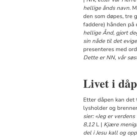
hellige ånds navn.
M
den som døpes, tre 
faddere) hånden på 
hellige Ånd, gjort de
sin nåde til det evig
presenteres med ord
Dette er NN, vår søst
Livet i då
Etter dåpen kan det 
lysholder og brenner 
sier: «Jeg er verdens
8,12
L |
Kjære menigh
del i Jesu kall og o