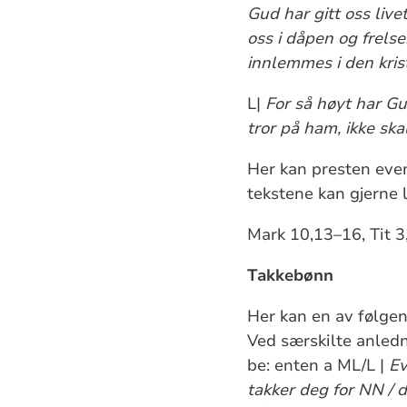
Gud har gitt oss live
oss i dåpen og frelse
innlemmes i den krist
L|
For så høyt har Gu
tror på ham, ikke ska
Her kan presten even
tekstene kan gjerne 
Mark 10,13–16, Tit 3
Takkebønn
Her kan en av følgen
Ved særskilte anledn
be: enten a ML/L |
Ev
takker deg for NN / 