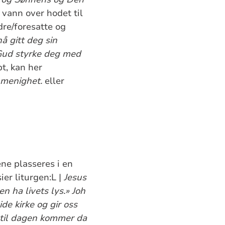
 vann over hodet til
re/foresatte og
å gitt deg sin
. Gud styrke deg med
t, kan her
r menighet.
eller
ene plasseres i en
ier liturgen:L |
Jesus
n ha livets lys.» Joh
e kirke og gir oss
nntil dagen kommer da