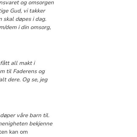
 ansvaret og omsorgen
ige Gud, vi takker
m skal døpes i dag.
am/dem i din omsorg,
fått all makt i
em til Faderens og
lt dere. Og se, jeg
øper våre barn til.
enigheten bekjenne
ten kan om