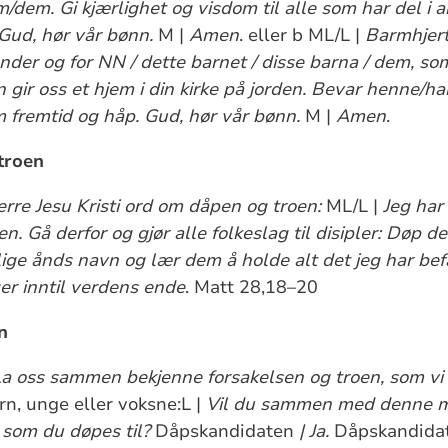
dem. Gi kjærlighet og visdom til alle som har del i
Gud, hør vår bønn.
M |
Amen
. eller b ML/L |
Barmhjert
under og for NN / dette barnet / disse barna / dem, so
n gir oss et hjem i din kirke på jorden. Bevar henne/h
 fremtid og håp. Gud, hør vår bønn.
M |
Amen
.
troen
erre Jesu Kristi ord om dåpen og troen:
ML/L |
Jeg har 
. Gå derfor og gjør alle folkeslag til disipler: Døp d
ge ånds navn og lær dem å holde alt det jeg har befa
er inntil verdens ende
. Matt 28,18–20
n
a oss sammen bekjenne forsakelsen og troen, som vi d
rn, unge eller voksne:L |
Vil du sammen med denne m
 som du døpes til?
Dåpskandidaten
| Ja.
Dåpskandida