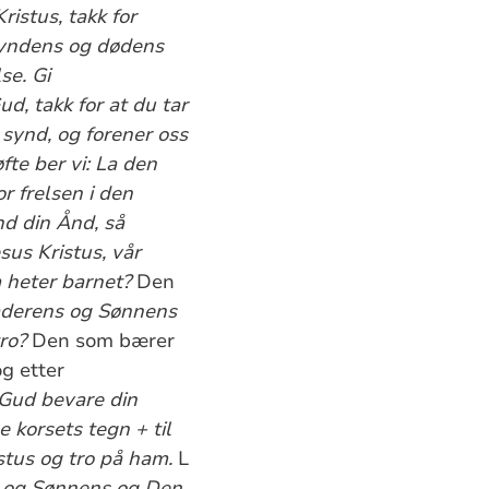
ristus, takk for
 syndens og dødens
se. Gi
ud, takk for at du tar
 synd, og forener oss
fte ber vi: La den
or frelsen i den
end din Ånd, så
sus Kristus, vår
 heter barnet?
Den
Faderens og Sønnens
tro?
Den som bærer
g etter
Gud bevare din
e korsets tegn + til
stus og tro på ham.
L
ns og Sønnens og Den