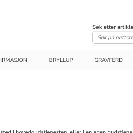
Søk etter artik
IRMASJON
BRYLLUP
GRAVFERD
 sted i hovedgudstjenesten, eller i en egen gudstjene