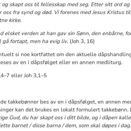
t og skapt oss til fellesskap med seg. Etter sitt ord og
r oss fra synd og død. Vi forenes med Jesus Kristus til 
ne kirke.
d elsket verden at han gav sin Sønn, den enbårne, fo
l gå fortapt, men ha evig liv
. (Joh 3, 16)
tuelt si noe kortfattet om den aktuelle dåpshandlin
leses av en i dåpsfølget eller en annen medliturg.
,4–7 eller Joh 3,1–5
de takkebønner bes av en i dåpsfølget, en annen medl
inger kan det brukes en lokalt formulert takkebønn. L
ige Gud, du har skapt oss i ditt bilde, og i dåpen kall
dette barnet / disse barna / dem, som skal døpes i da