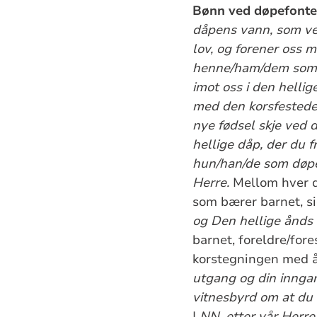
Bønn ved døpefont
dåpens vann, som ved
lov, og forener oss 
henne/ham/dem som d
imot oss i den hellig
med den korsfestede o
nye fødsel skje ved
hellige dåp, der du f
hun/han/de som døpes
Herre.
Mellom hver d
som bærer barnet, si
og Den hellige ånds n
barnet, foreldre/fore
korstegningen med å
utgang og din inngang
vitnesbyrd om at du 
|
NN, etter vår Herre 