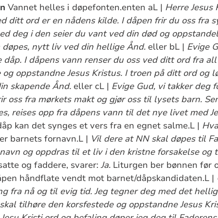
en
Vannet helles i døpefonten.enten aL |
Herre Jesus K
 ditt ord er en nådens kilde. I dåpen frir du oss fra
med deg i den seier du vant ved din død og oppstandel
øpes, nytt liv ved din hellige Ånd.
eller bL |
Evige G
e dåp. I dåpens vann renser du oss ved ditt ord fra all
g oppstandne Jesus Kristus. I troen på ditt ord og lø
 din skapende Ånd.
eller cL |
Evige Gud, vi takker deg f
rir oss fra mørkets makt og gjør oss til lysets barn. S
, reises opp fra dåpens vann til det nye livet med Je
åp kan det synges et vers fra en egnet salme.L |
Hva
er barnets fornavn.L |
Vil dere at NN skal døpes til 
avn og oppdras til et liv i den kristne forsakelse og 
satte og faddere, svarer:
Ja.
Liturgen ber bønnen før o
pen håndflate vendt mot barnet/dåpskandidaten.L |
 fra nå og til evig tid. Jeg tegner deg med det hellig
skal tilhøre den korsfestede og oppstandne Jesus Kri
Jesu Kristi ord og befaling døper jeg deg til Fadere