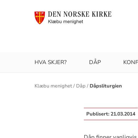
HVA SKJER?
DÅP
KONF
Brødsmulesti
Klæbu menighet
Dåp
Dåpsliturgien
Publisert:
21.03.2014
Dåp finner vanligvis