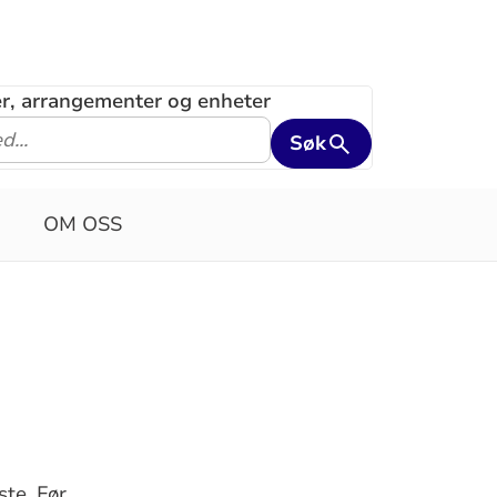
ler, arrangementer og enheter
Søk
OM OSS
ste. Før