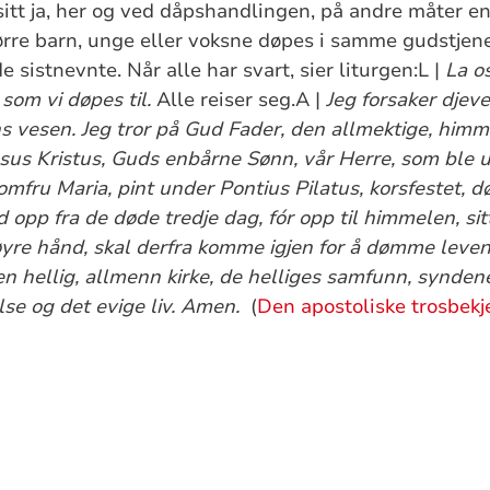
itt ja, her og ved dåpshandlingen, på andre måter e
rre barn, unge eller voksne døpes i samme gudstjene
e sistnevnte. Når alle har svart, sier liturgen:L |
La o
 som vi døpes til.
Alle reiser seg.A |
Jeg forsaker djev
ns vesen. Jeg tror på Gud Fader, den allmektige, him
Jesus Kristus, Guds enbårne Sønn, vår Herre, som ble
jomfru Maria, pint under Pontius Pilatus, korsfestet, d
od opp fra de døde tredje dag, fór opp til himmelen, si
yre hånd, skal derfra komme igjen for å dømme leven
n hellig, allmenn kirke, de helliges samfunn, syndene
se og det evige liv. Amen.
(
Den apostoliske trosbek