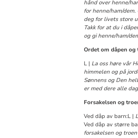
hånd over henne/ham/
for henne/ham/dem. 
deg for livets store 
Takk for at du i dåpe
og gi henne/ham/dem
Ordet om dåpen og 
L |
La oss høre vår H
himmelen og på jorden
Sønnens og Den helli
er med dere alle dag
Forsakelsen og troe
Ved dåp av barn:L |
L
Ved dåp av større ba
forsakelsen og troen