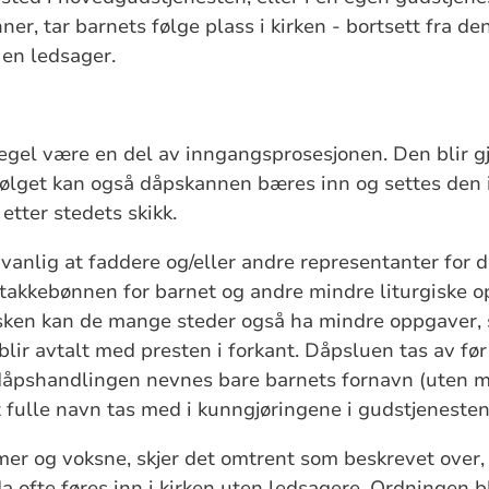
er, tar barnets følge plass i kirken - bortsett fra d
 en ledsager.
egel være en del av inngangsprosesjonen. Den blir g
følget kan også dåpskannen bæres inn og settes den 
etter stedets skikk.
vanlig at faddere og/eller andre representanter for d
 takkebønnen for barnet og andre mindre liturgiske 
sken kan de mange steder også ha mindre oppgaver, s
blir avtalt med presten i forkant. Dåpsluen tas av fø
 dåpshandlingen nevnes bare barnets fornavn (uten 
 fulle navn tas med i kunngjøringene i gudstjenesten
r og voksne, skjer det omtrent som beskrevet over
 ofte føres inn i kirken uten ledsagere. Ordningen bli