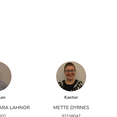
lan
Kantor
ARA LAHNOR
METTE DYRNES
202
97158047