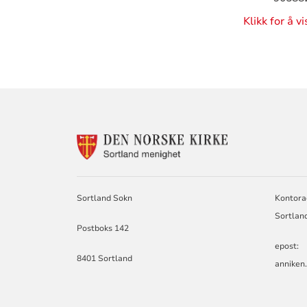
Klikk for å v
KONTAKTINF
FOR
SORTLAND
SOKN
Sortland Sokn
Kontora
Sortlan
Postboks 142
epost:
8401 Sortland
annike