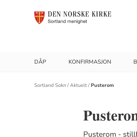
DÅP
KONFIRMASJON
B
Brødsmulesti
Sortland Sokn
Aktuelt
Pusterom
Pusterom
Pusterom - still