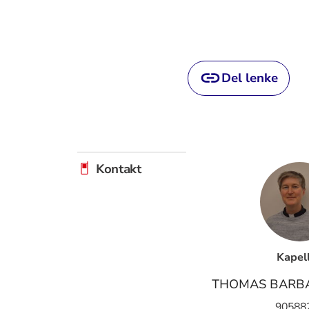
Del lenke
Kontakt
Kapel
THOMAS BARB
90588