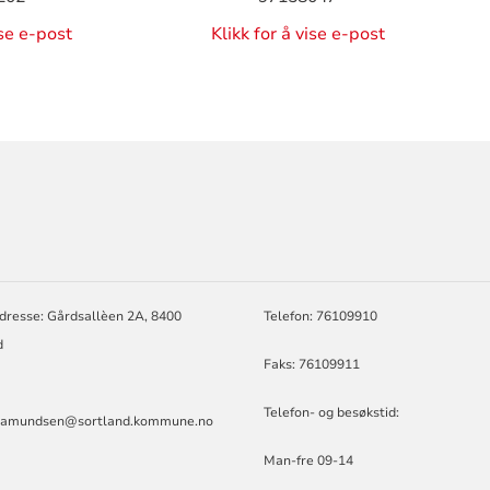
ise e-post
Klikk for å vise e-post
ORMASJON
dresse: Gårdsallèen 2A, 8400
Telefon: 76109910
d
Faks: 76109911
Telefon- og besøkstid:
n.amundsen@sortland.kommune.no
Man-fre 09-14