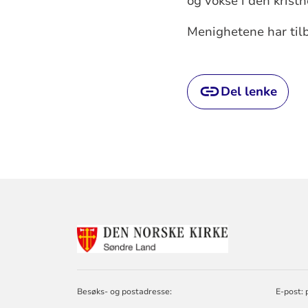
og vokse i den kristn
Menighetene har tilb
Del lenke
KONTAKTINF
FOR
KIRKEN
I
SØNDRE
Besøks- og postadresse:
E-post:
LAND