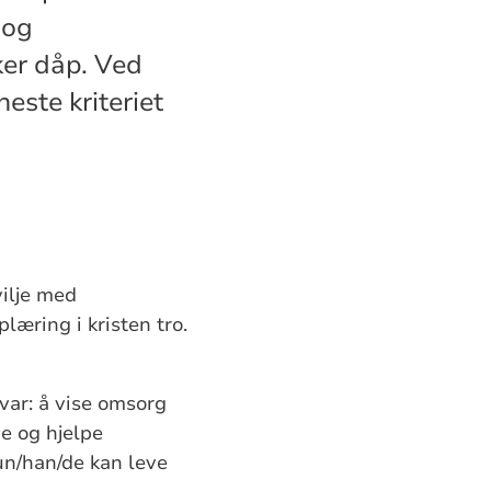
 og
ker dåp. Ved
este kriteriet
vilje med
læring i kristen tro.
var: å vise omsorg
e og hjelpe
un/han/de kan leve