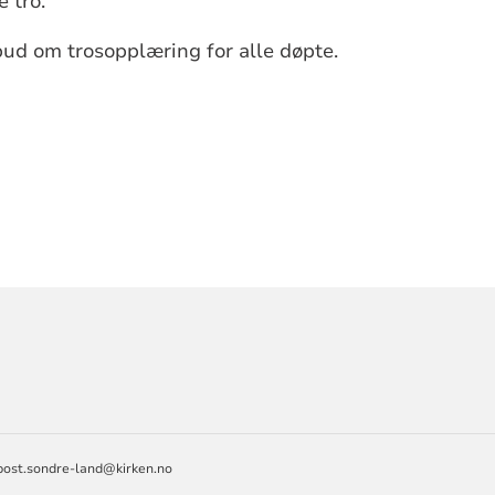
e tro.
ud om trosopplæring for alle døpte.
ORMASJON
post.sondre-land@kirken.no