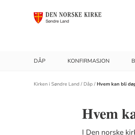
DÅP
KONFIRMASJON
B
Brødsmulesti
Kirken i Søndre Land
Dåp
Hvem kan bli dø
Hvem ka
I Den norske kir