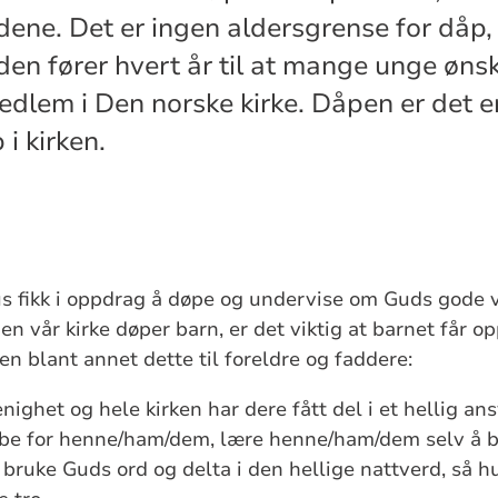
dene. Det er ingen aldersgrense for dåp,
den fører hvert år til at mange unge øns
edlem i Den norske kirke. Dåpen er det en
i kirken.
sus fikk i oppdrag å døpe og undervise om Guds gode 
n vår kirke døper barn, er det viktig at barnet får opp
en blant annet dette til foreldre og faddere:
het og hele kirken har dere fått del i et hellig ans
be for henne/ham/dem, lære henne/ham/dem selv å b
bruke Guds ord og delta i den hellige nattverd, så h