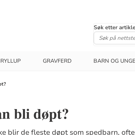
Søk etter artik
RYLLUP
GRAVFERD
BARN OG UNG
pt?
n bli døpt?
ke blir de fleste døpt som spedbarn, ofte