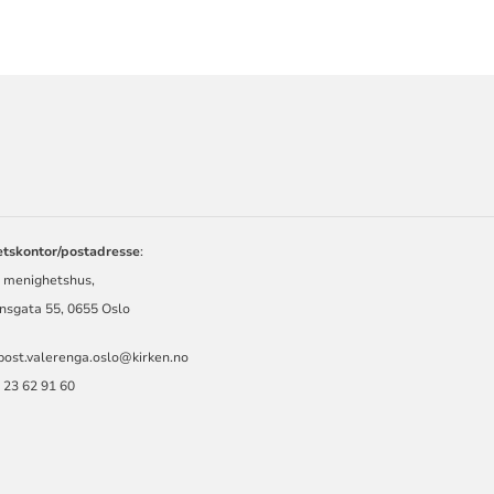
ORMASJON
tskontor/postadresse
:
menighetshus,
sgata 55, 0655 Oslo
post.valerenga.oslo@kirken.no
23 62 91 60