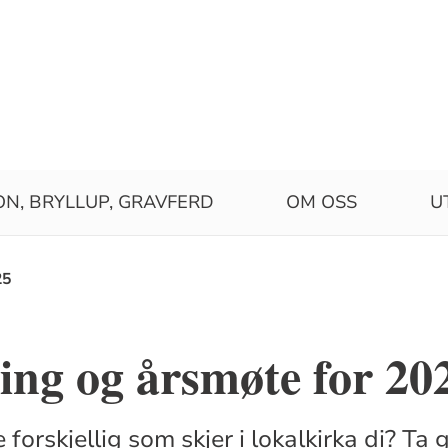
ON, BRYLLUP, GRAVFERD
OM OSS
U
25
ng og årsmøte for 20
forskjellig som skjer i lokalkirka di? Ta g