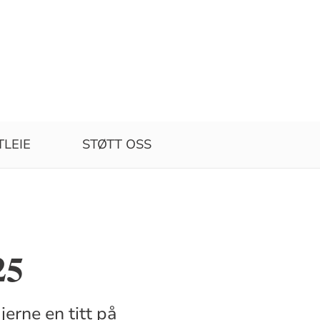
TLEIE
STØTT OSS
25
jerne en titt på