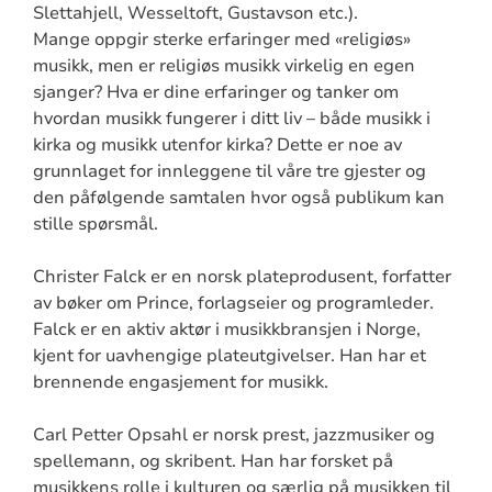
Slettahjell, Wesseltoft, Gustavson etc.).
Mange oppgir sterke erfaringer med «religiøs»
musikk, men er religiøs musikk virkelig en egen
sjanger? Hva er dine erfaringer og tanker om
hvordan musikk fungerer i ditt liv – både musikk i
kirka og musikk utenfor kirka? Dette er noe av
grunnlaget for innleggene til våre tre gjester og
den påfølgende samtalen hvor også publikum kan
stille spørsmål.
Christer Falck er en norsk plateprodusent, forfatter
av bøker om Prince, forlagseier og programleder.
Falck er en aktiv aktør i musikkbransjen i Norge,
kjent for uavhengige plateutgivelser. Han har et
brennende engasjement for musikk.
Carl Petter Opsahl er norsk prest, jazzmusiker og
spellemann, og skribent. Han har forsket på
musikkens rolle i kulturen og særlig på musikken til