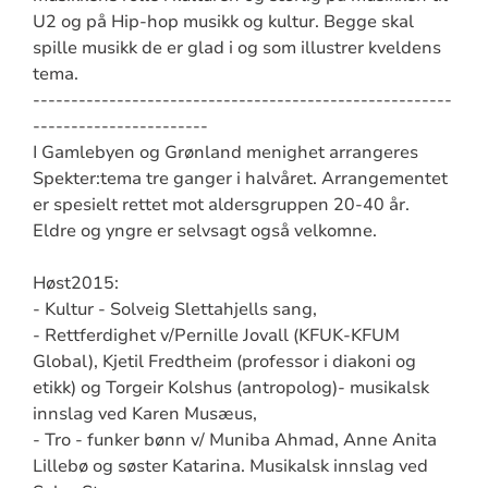
U2 og på Hip-hop musikk og kultur. Begge skal
spille musikk de er glad i og som illustrer kveldens
tema.
--------------------------
--------------------------
---
-----------------------
I Gamlebyen og Grønland menighet arrangeres
Spekter:tema tre ganger i halvåret. Arrangementet
er spesielt rettet mot aldersgruppen 20-40 år.
Eldre og yngre er selvsagt også velkomne.
Høst2015:
- Kultur - Solveig Slettahjells sang,
- Rettferdighet v/Pernille Jovall (KFUK-KFUM
Global), Kjetil Fredtheim (professor i diakoni og
etikk) og Torgeir Kolshus (antropolog)- musikalsk
innslag ved Karen Musæus,
- Tro - funker bønn v/ Muniba Ahmad, Anne Anita
Lillebø og søster Katarina. Musikalsk innslag ved