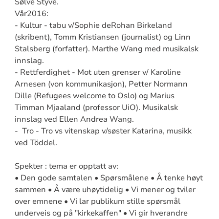
Sølve Styve.
Vår2016:
- Kultur - tabu v/Sophie deRohan Birkeland
(skribent), Tomm Kristiansen (journalist) og Linn
Stalsberg (forfatter). Marthe Wang med musikalsk
innslag.
- Rettferdighet - Mot uten grenser v/ Karoline
Arnesen (von kommunikasjon), Petter Normann
Dille (Refugees welcome to Oslo) og Marius
Timman Mjaaland (professor UiO). Musikalsk
innslag ved Ellen Andrea Wang.
- Tro - Tro vs vitenskap v/søster Katarina, musikk
ved Töddel.
Spekter : tema er opptatt av:
• Den gode samtalen • Spørsmålene • Å tenke høyt
sammen • Å være uhøytidelig • Vi mener og tviler
over emnene • Vi lar publikum stille spørsmål
underveis og på "kirkekaffen" • Vi gir hverandre