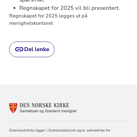
Regnskapet for 2025 vil bli presentert.
Regnskapet for 2025 legges ut på
menighetskontoret
Del lenke
KONTAKTINFORMASJON
FOR
GAMLEBYEN
OG
GRØNLAND
Grønland kirke ligger i Grønlandsleiret og er soknekirke for
MENIGHET