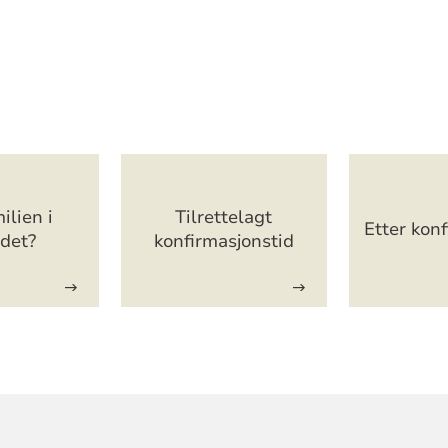
ilien i
Tilrettelagt
Etter kon
ndet?
konfirmasjonstid