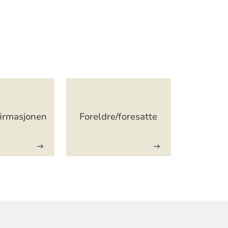
firmasjonen
Foreldre/foresatte