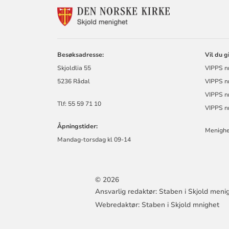
KONTAKTINF
FOR
SKJOLD
MENIGHET
Besøksadresse:
Vil du g
Skjoldlia 55
VIPPS n
5236 Rådal
VIPPS nr
VIPPS n
Tlf: 55 59 71 10
VIPPS n
Åpningstider:
Menighe
Mandag-torsdag kl 09-14
© 2026
Ansvarlig redaktør: Staben i Skjold meni
Webredaktør: Staben i Skjold mnighet