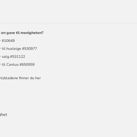
ORMASJON
i en gave til menigheten?
r #10649
 til husleige #530977
r salg #531122
r til Cantus #650959
tsbladene finner du her
ghet