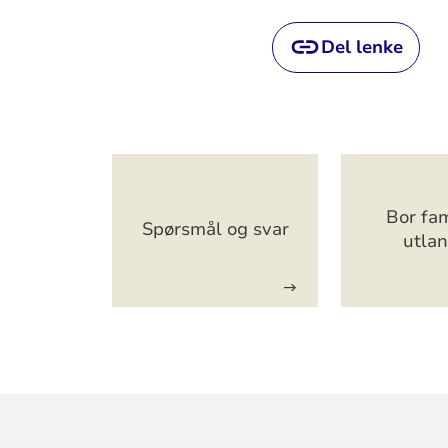
Del lenke
Artikkelsnarveger
Bor fam
Spørsmål og svar
utla